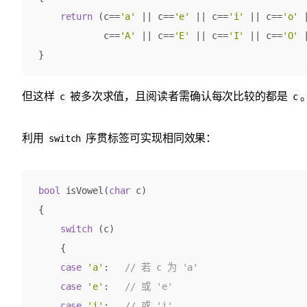
return
(
c
==
'a'
||
c
==
'e'
||
c
==
'i'
||
c
==
'o'
c
==
'A'
||
c
==
'E'
||
c
==
'I'
||
c
==
'O'
}
但这样
被多次求值，且阅读者需确认每次比较的都是
c
c
利用
序贯标签可实现相同效果：
switch
bool
isVowel
(
char
c
)
{
switch
(
c
)
{
case
'a'
:
case
'e'
:
case
'i'
: