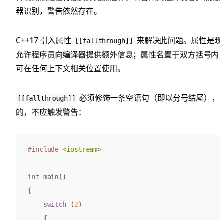
器识别，警告依然存在。
C++17 引入属性
来解决此问题。属性是现代
[[fallthrough]]
允许程序员向编译器提供额外信息；属性名置于双方括号内
可在任何上下文相关位置使用。
必须修饰一条空语句（即以分号结尾），
[[fallthrough]]
的，不应触发警告：
#include
<iostream>
int
main
()
{
switch
(
2
)
{