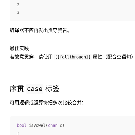
2

编译器不应再发出贯穿警告。
最佳实践
若故意贯穿，请使用
属性（配合空语句
[[fallthrough]]
序贯
标签
case
可用逻辑或运算符把多次比较合并：
bool
isVowel
(
char
c
)
{