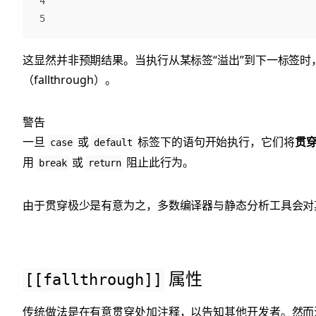
4

这显然并非预期结果。当执行从某标签“溢出”到下一标签时
（fallthrough）。
警告
一旦
或
标签下的语句开始执行，它们将
贯
case
default
用
或
阻止此行为。
break
return
由于贯穿极少是有意为之，多数编译器与静态分析工具会对
属性
[[fallthrough]]
传统做法是在有意贯穿处加注释，以告知其他开发者。然而