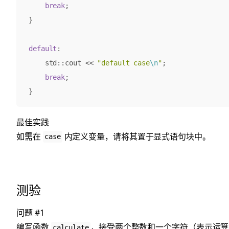
break
;
}
default
:
std
::
cout
<<
"default case
\n
"
;
break
;
}
最佳实践
如需在
内定义变量，请将其置于显式语句块中。
case
测验
问题 #1
编写函数
，接受两个整数和一个字符（表示运算
calculate