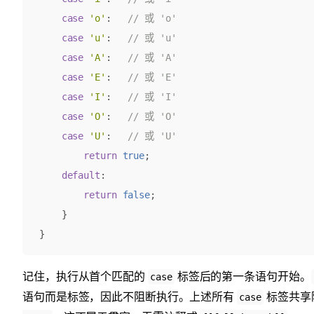
case
'o'
:
case
'u'
:
case
'A'
:
case
'E'
:
case
'I'
:
case
'O'
:
case
'U'
:
return
true
;
default
:
return
false
;
}
}
记住，执行从首个匹配的
标签后的第一条语句开始。
case
语句而是标签，因此不阻断执行。上述所有
标签共享
case