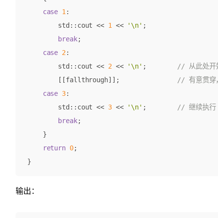
case
1
:
std
::
cout
<<
1
<<
'\n'
;
break
;
case
2
:
std
::
cout
<<
2
<<
'\n'
;
[[fallthrough]]
;
case
3
:
std
::
cout
<<
3
<<
'\n'
;
break
;
}
return
0
;
}
输出：