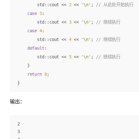
std
::
cout
<<
2
<<
'\n'
;
case
3
:
std
::
cout
<<
3
<<
'\n'
;
case
4
:
std
::
cout
<<
4
<<
'\n'
;
default
:
std
::
cout
<<
5
<<
'\n'
;
}
return
0
;
}
输出：
2

3
