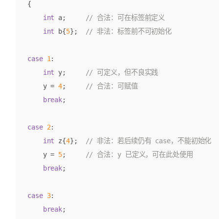
{
int
a
;
int
b
{
5
};
case
1
:
int
y
;
y
=
4
;
break
;
case
2
:
int
z
{
4
};
y
=
5
;
break
;
case
3
:
break
;