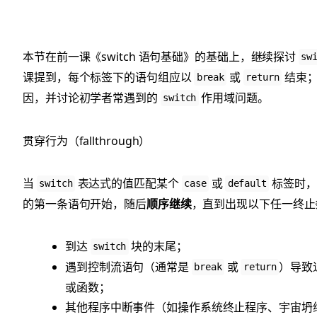
本节在前一课《switch 语句基础》的基础上，继续探讨
sw
课提到，每个标签下的语句组应以
或
结束；
break
return
因，并讨论初学者常遇到的
作用域问题。
switch
贯穿行为（fallthrough）
当
表达式的值匹配某个
或
标签时，
switch
case
default
的第一条语句开始，随后
顺序继续
，直到出现以下任一终止
到达
块的末尾；
switch
遇到控制流语句（通常是
或
）导致
break
return
或函数；
其他程序中断事件（如操作系统终止程序、宇宙坍