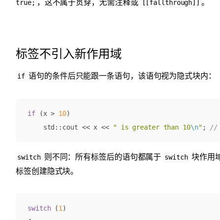
，这不属于贯穿，无需注释或
。
true;
[[fallthrough]]
标签不引入新作用域
语句的条件后只能跟一条语句，该语句视为隐式块内：
if
if
(
x
>
10
)
std
::
cout
<<
x
<<
" is greater than 10
\n
"
;
则不同：所有标签后的语句都属于
块作用
switch
switch
标签创建隐式块。
switch
(
1
)