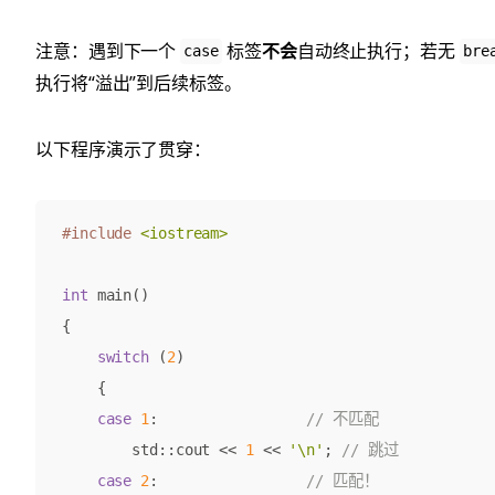
注意：遇到下一个
标签
不会
自动终止执行；若无
case
bre
执行将“溢出”到后续标签。
以下程序演示了贯穿：
#include
<iostream>
int
main
()
{
switch
(
2
)
{
case
1
:
std
::
cout
<<
1
<<
'\n'
;
case
2
: