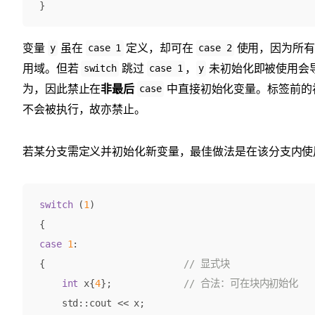
}
变量
虽在
定义，却可在
使用，因为所有
y
case 1
case 2
用域。但若
跳过
，
未初始化即被使用会
switch
case 1
y
为，因此禁止在
非最后
中直接初始化变量。标签前的
case
不会被执行，故亦禁止。
若某分支需定义并初始化新变量，最佳做法是在该分支内使
switch
(
1
)
{
case
1
:
{
int
x
{
4
};
std
::
cout
<<
x
;