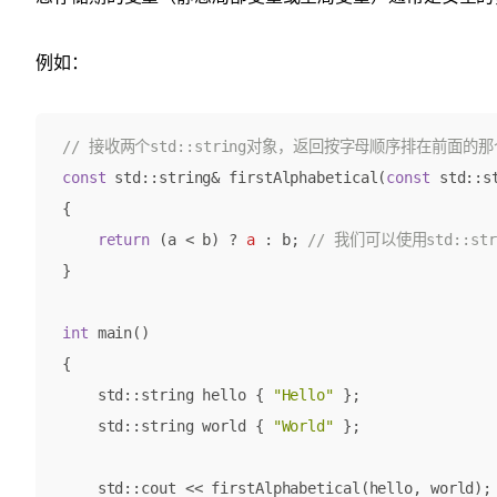
例如：
const
std
::
string
&
firstAlphabetical
(
const
std
::
s
{
return
(
a
<
b
)
?
a
:
b
;
}
int
main
()
{
std
::
string
hello
{
"Hello"
};
std
::
string
world
{
"World"
};
std
::
cout
<<
firstAlphabetical
(
hello
,
world
);