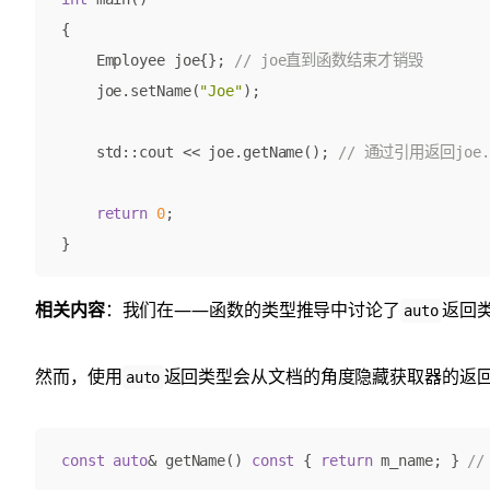
{
Employee
joe
{};
joe
.
setName
(
"Joe"
);
std
::
cout
<<
joe
.
getName
();
return
0
;
}
相关内容
：我们在——函数的类型推导中讨论了
返回
auto
然而，使用
返回类型会从文档的角度隐藏获取器的返
auto
const
auto
&
getName
()
const
{
return
m_name
;
}