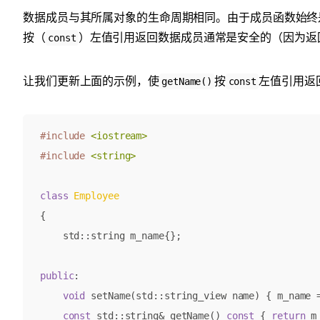
数据成员与其所属对象的生命周期相同。由于成员函数始终
按（
）左值引用返回数据成员通常是安全的（因为返
const
让我们更新上面的示例，使
按
左值引用返
getName()
const
#include
<iostream>
#include
<string>
class
Employee
{
std
::
string
m_name
{};
public
:
void
setName
(
std
::
string_view
name
)
{
m_name
const
std
::
string
&
getName
()
const
{
return
m