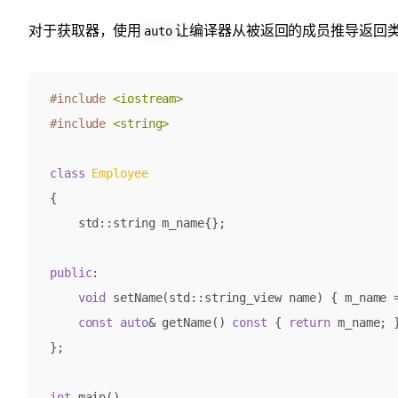
对于获取器，使用
让编译器从被返回的成员推导返回
auto
#include
<iostream>
#include
<string>
class
Employee
{
std
::
string
m_name
{};
public
:
void
setName
(
std
::
string_view
name
)
{
m_name
const
auto
&
getName
()
const
{
return
m_name
;
};
int
main
()