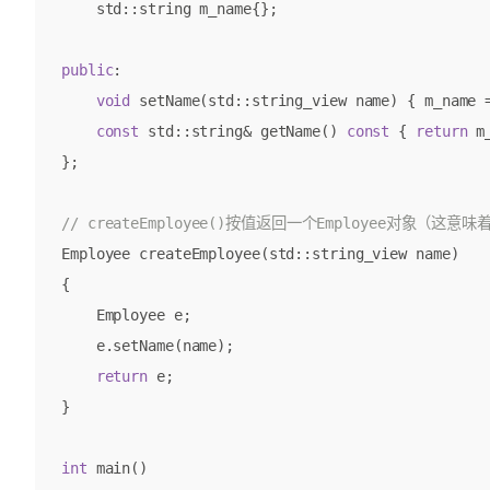
std
::
string
m_name
{};
public
:
void
setName
(
std
::
string_view
name
)
{
m_name
const
std
::
string
&
getName
()
const
{
return
m
};
Employee
createEmployee
(
std
::
string_view
name
)
{
Employee
e
;
e
.
setName
(
name
);
return
e
;
}
int
main
()