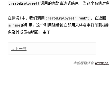
调用的完整表达式结束。当这个右值对
createEmployee()
在情况1中，我们调用
，它返回
createEmployee("Frank")
的引用。这个引用随后被立即用来将名字打印到控
m_name
象及其成员被销毁。由于
﹤
上一节
本教程翻译自
learncpp