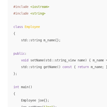
#include
<iostream>
#include
<string>
class
Employee
{
std
::
string
m_name
{};
public
:
void
setName
(
std
::
string_view
name
)
{
m_name
std
::
string
getName
()
const
{
return
m_name
;
};
int
main
()
{
Employee
joe
{};