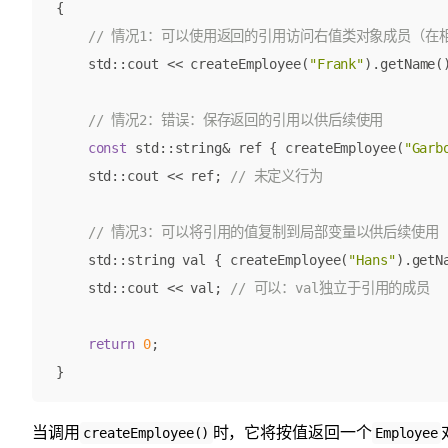
{
std
::
cout
<<
createEmployee
(
"Frank"
).
getName
(
const
std
::
string
&
ref
{
createEmployee
(
"Garb
std
::
cout
<<
ref
;
std
::
string
val
{
createEmployee
(
"Hans"
).
getN
std
::
cout
<<
val
;
return
0
;
}
当调用
时，它将按值返回一个
createEmployee()
Employee