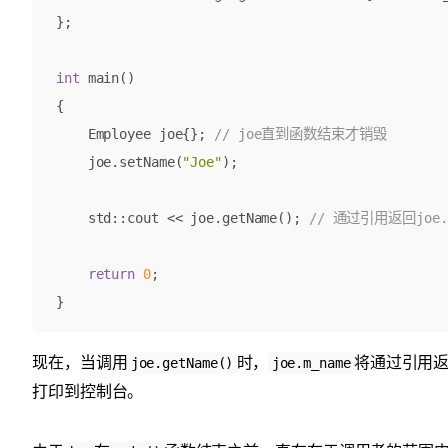
};
int
main
()
{
Employee
joe
{};
joe
.
setName
(
"Joe"
);
std
::
cout
<<
joe
.
getName
();
return
0
;
}
现在，当调用
时，
将通过引用
joe.getName()
joe.m_name
打印到控制台。