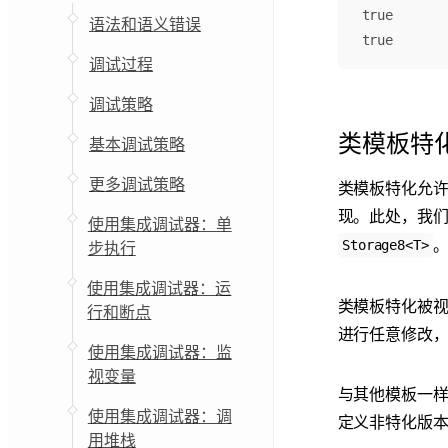
true

语法和语义错误
调试过程
调试策略
类模板特
基本调试策略
更多调试策略
类模板特化允
现。此处，我
使用集成调试器：单
步执行
Storage8<T>
使用集成调试器：运
类模板特化被
行和断点
进行任意修改
使用集成调试器：监
视变量
与其他模板一
使用集成调试器：调
定义非特化版
用堆栈