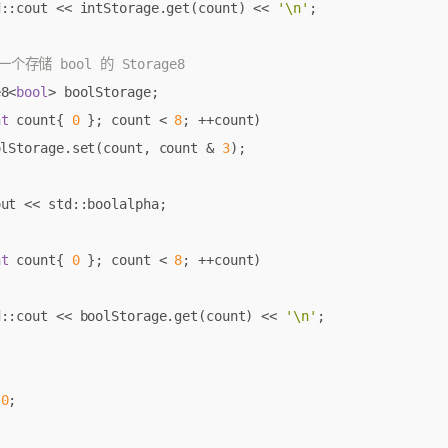
d
::
cout
<<
intStorage
.
get
(
count
)
<<
'\n'
;
e8
<
bool
>
boolStorage
;
nt
count
{
0
};
count
<
8
;
++
count
)
olStorage
.
set
(
count
,
count
&
3
);
out
<<
std
::
boolalpha
;
nt
count
{
0
};
count
<
8
;
++
count
)
d
::
cout
<<
boolStorage
.
get
(
count
)
<<
'\n'
;
0
;