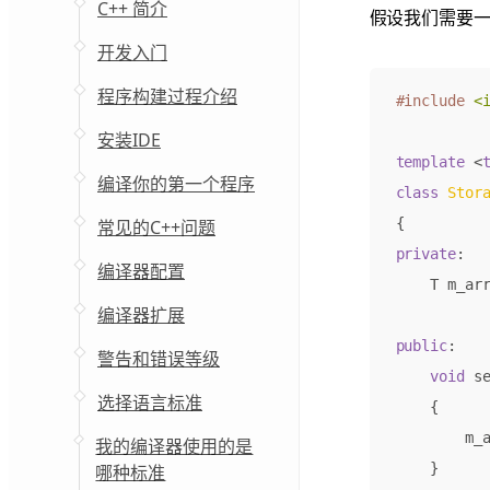
C++ 简介
假设我们需要一
开发入门
程序构建过程介绍
#include
<
安装IDE
template
<
编译你的第一个程序
class
Stor
{
常见的C++问题
private
:
编译器配置
T
m_ar
编译器扩展
public
:
警告和错误等级
void
s
选择语言标准
{
m_
我的编译器使用的是
}
哪种标准