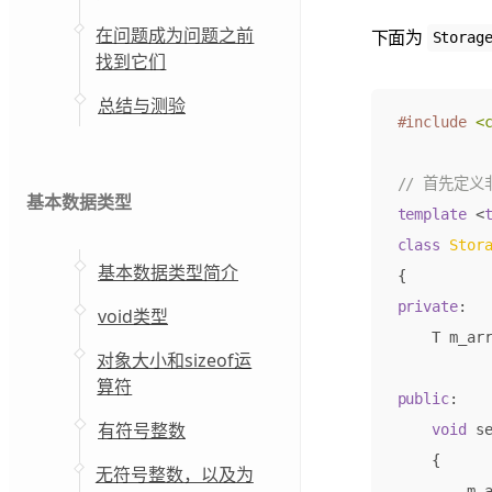
在问题成为问题之前
下面为
Storag
找到它们
总结与测验
#include
<
基本数据类型
template
<
class
Stor
基本数据类型简介
{
private
:
void类型
T
m_ar
对象大小和sizeof运
算符
public
:
有符号整数
void
s
{
无符号整数，以及为
m_