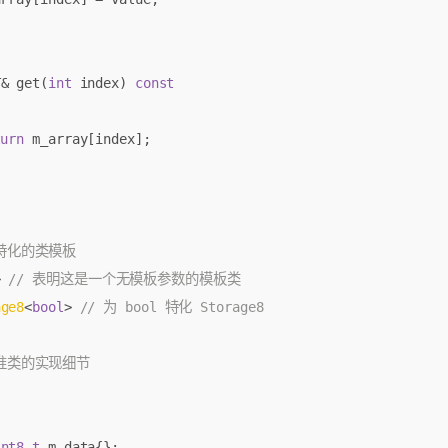
T
&
get
(
int
index
)
const
turn
m_array
[
index
];
>
age8
<
bool
>
int8_t
m_data
{};