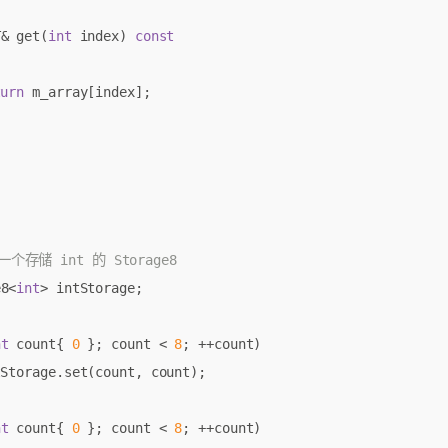
T
&
get
(
int
index
)
const
turn
m_array
[
index
];
e8
<
int
>
intStorage
;
nt
count
{
0
};
count
<
8
;
++
count
)
tStorage
.
set
(
count
,
count
);
nt
count
{
0
};
count
<
8
;
++
count
)