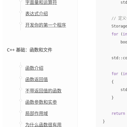
字面量和运算符
st
表达式介绍
开发你的第一个程序
Storag
for
(
i
bo
C++ 基础：函数和文件
std
::
c
函数介绍
for
(
i
函数返回值
{
st
不带返回值的函数
}
函数参数和实参
局部作用域
return
}
为什么函数很有用