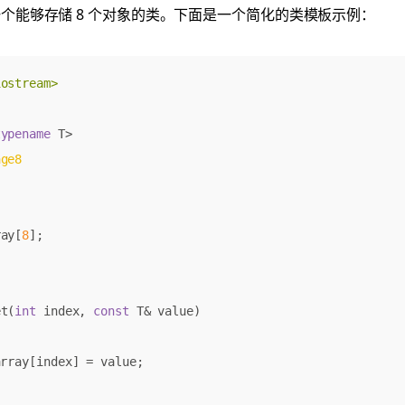
个能够存储 8 个对象的类。下面是一个简化的类模板示例：
iostream>
typename
T
>
age8
ray
[
8
];
et
(
int
index
,
const
T
&
value
)
array
[
index
]
=
value
;