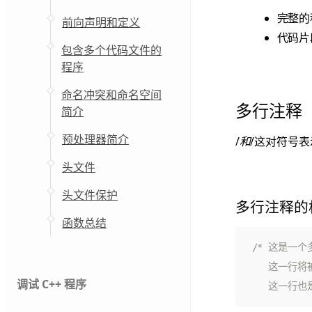
完整的
前向声明和定义
代码片
包含多个代码文件的
程序
命名冲突和命名空间
多行注释
简介
预处理器简介
/
和
/这对符号
头文件
头文件保护
多行注释的
函数总结
调试 C++ 程序
   这一行也