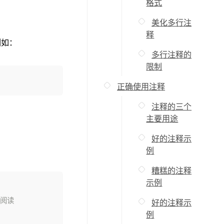
格式
美化多行注
释
例如：
多行注释的
限制
正确使用注释
注释的三个
主要用途
好的注释示
例
糟糕的注释
示例
好的注释示
例