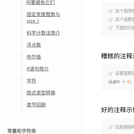
何要避免它们
固定宽度整数与
size_t
科学计数法简介
浮点数
糟糕的注释
布尔值
if语句简介
字符
sight
=
0
;
隐式类型转换
章节回顾
好的注释示
常量和字符串