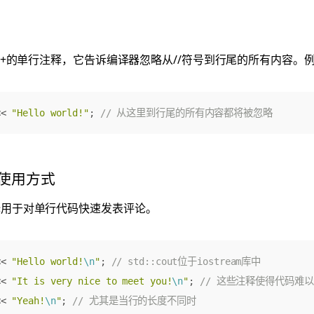
C++的单行注释，它告诉编译器忽略从//符号到行尾的所有内容。
<<
"Hello world!"
;
使用方式
释用于对单行代码快速发表评论。
<<
"Hello world!
\n
"
;
<<
"It is very nice to meet you!
\n
"
;
<<
"Yeah!
\n
"
;