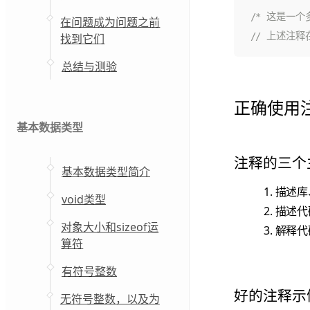
/* 这是一个
在问题成为问题之前
找到它们
总结与测验
正确使用
基本数据类型
注释的三个
基本数据类型简介
描述库
void类型
描述代
对象大小和sizeof运
解释代
算符
有符号整数
好的注释示
无符号整数，以及为