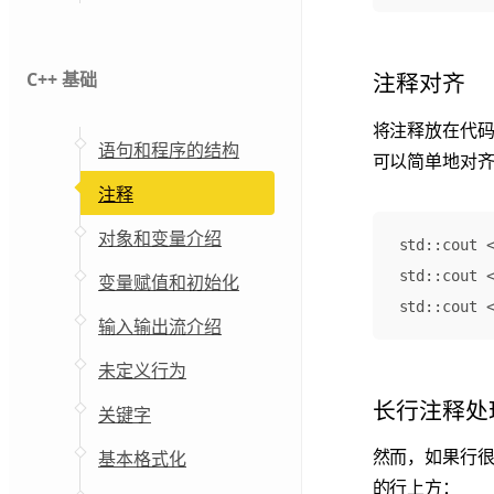
C++ 基础
注释对齐
将注释放在代
语句和程序的结构
可以简单地对
注释
对象和变量介绍
std
::
cout
std
::
cout
变量赋值和初始化
std
::
cout
输入输出流介绍
未定义行为
长行注释处
关键字
然而，如果行
基本格式化
的行上方：