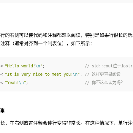
码行的右侧可以使代码和注释都难以阅读，特别是如果行很长的话
齐注释（通常对齐到一个制表位），如下所示：
<<
"Hello world!
\n
"
;
<<
"It is very nice to meet you!
\n
"
;
<<
"Yeah!
\n
"
;
理
很长，在右侧放置注释会使行变得非常长。在这种情况下，单行注