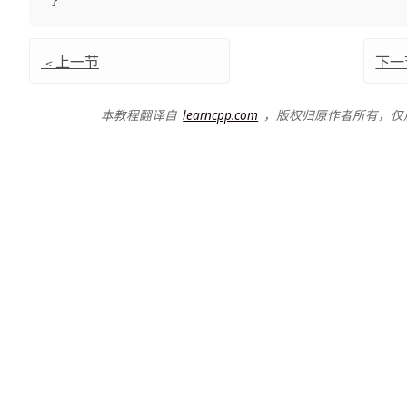
}
﹤
上一节
下一
本教程翻译自
learncpp.com
，版权归原作者所有，仅