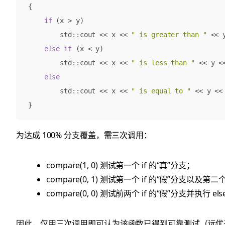
{
if
(
x
>
y
)
std
::
cout
<<
x
<<
" is greater than "
<<
else
if
(
x
<
y
)
std
::
cout
<<
x
<<
" is less than "
<<
y
<
else
std
::
cout
<<
x
<<
" is equal to "
<<
y
<<
}
为达成 100% 分支覆盖，需三次调用：
compare(1, 0) 测试第一个 if 的“真”分支；
compare(0, 1) 测试第一个 if 的“假”分支以及第二个
compare(0, 0) 测试前两个 if 的“假”分支并执行 el
因此，仅用三次调用即可认为该函数已得到可靠测试（远优于