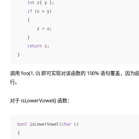
int
z
{
y
};
if
(
x
>
y
)
{
z
=
x
;
}
return
z
;
}
调用 foo(1, 0) 即可实现对该函数的 100% 语句覆盖，
行。
对于 isLowerVowel() 函数：
bool
isLowerVowel
(
char
c
)
{