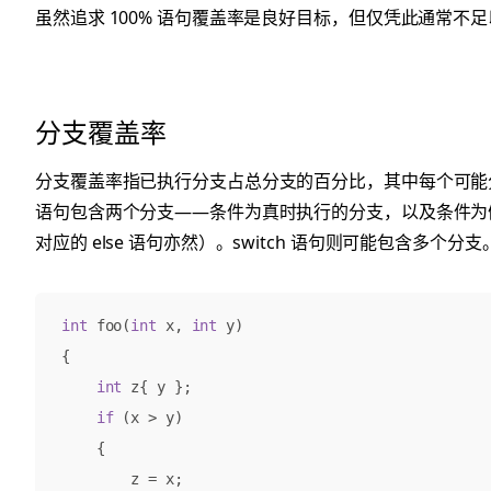
虽然追求 100% 语句覆盖率是良好目标，但仅凭此通常不
分支覆盖率
分支覆盖率指已执行分支占总分支的百分比，其中每个可能分
语句包含两个分支——条件为真时执行的分支，以及条件为
对应的 else 语句亦然）。switch 语句则可能包含多个分支
int
foo
(
int
x
,
int
y
)
{
int
z
{
y
};
if
(
x
>
y
)
{
z
=
x
;