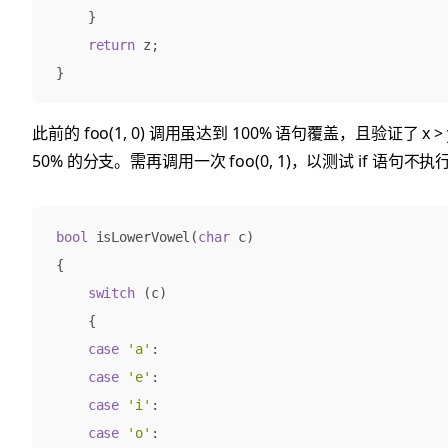
}
return
z
;
}
此前的 foo(1, 0) 调用虽达到 100% 语句覆盖，且验证了 x
50% 的分支。需再调用一次 foo(0, 1)，以测试 if 语句不
bool
isLowerVowel
(
char
c
)
{
switch
(
c
)
{
case
'a'
:
case
'e'
:
case
'i'
:
case
'o'
: