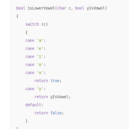
bool
isLowerVowel
(
char
c
,
bool
yIsVowel
)
{
switch
(
c
)
{
case
'a'
:
case
'e'
:
case
'i'
:
case
'o'
:
case
'u'
:
return
true
;
case
'y'
:
return
yIsVowel
;
default
:
return
false
;
}