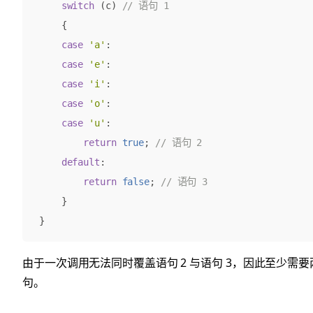
switch
(
c
)
{
case
'a'
:
case
'e'
:
case
'i'
:
case
'o'
:
case
'u'
:
return
true
;
default
:
return
false
;
}
}
由于一次调用无法同时覆盖语句 2 与语句 3，因此至少需
句。